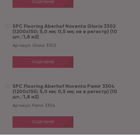
ПОДРОБНЕЕ
SPC Flooring Aberhof Noventa Gloria 3302
(1200х150; 5,0 мм; 0,5 мм; не в регистр) (10
шт./1,8 м2)
Артикул:
Gloria 3302
ПОДРОБНЕЕ
SPC Flooring Aberhof Noventa Pamir 3304
(1200х150; 5,0 мм; 0,5 мм; не в регистр) (10
шт./1,8 м2)
Артикул:
Pamir 3304
ПОДРОБНЕЕ