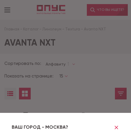
ЧТО ВЫ ИЩЕТЕ?
Главная
-
Каталог
-
Линолеум
-
Textura
-
Avanta NXT
AVANTA NXT
Сортировать по:
Алфавиту
Показать на странице:
15
Товары не найдены
ВАШ ГОРОД - МОСКВА?