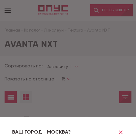
ЧТО ВЫ ИЩЕТЕ?
Главная
-
Каталог
-
Линолеум
-
Textura
-
Avanta NXT
AVANTA NXT
Сортировать по:
Алфавиту
Показать на странице:
15
Товары не найдены
ВАШ ГОРОД - МОСКВА?