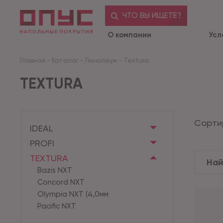
ЧТО ВЫ ИЩЕТЕ?
О компании
Усл
Главная
-
Каталог
-
Линолеум
-
Textura
TEXTURA
Сорти
IDEAL
PROFI
TEXTURA
Bazis NXT
Concord NXT
Olympia NXT (4,0мм
Pacific NXT