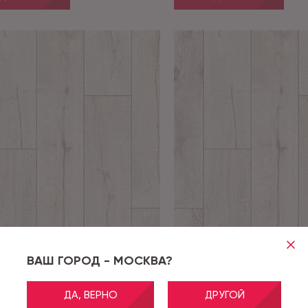
ВАШ ГОРОД - МОСКВА?
GENT 3_GE03
Артикул:
GENT 3_GE03
A NXT GENT 3_GE03 - 3,5 м
OLYMPIA NXT GENT 3_GE0
ДА, ВЕРНО
ДРУГОЙ