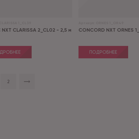
CLARISSA 1_CL39
Артикул:
ORNES 1_OR49
 NXT CLARISSA 2_CL02 - 2,5 м
CONCORD NXT ORNES 1_O
ДРОБНЕЕ
ПОДРОБНЕЕ
2