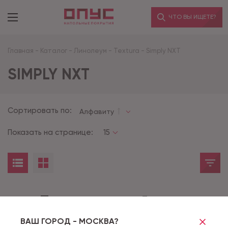
ЧТО ВЫ ИЩЕТЕ?
Главная
-
Каталог
-
Линолеум
-
Textura
-
Simply NXT
SIMPLY NXT
Сортировать по:
Алфавиту
Показать на странице:
15
Товары не найдены
ВАШ ГОРОД - МОСКВА?