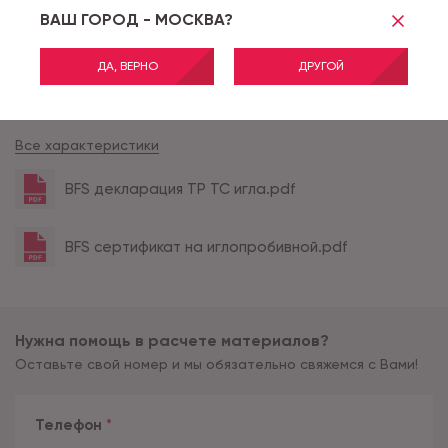
ВАШ ГОРОД - МОСКВА?
Класс применения
22
Цвет
900
ДА, ВЕРНО
ДРУГОЙ
Вес ворса (г/м2)
600
Все характеристики
BFS декларация ТР ТС игла.pdf
BFS сертификат на иглопробивной.pdf
Нужна помощь в расчете материалов?
Оставьте свой номер и мы обязательно свяжемся с Вами!
Телефон
*