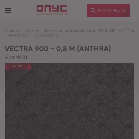
ЧТО ВЫ ИЩЕТЕ?
Главная
-
Каталог
-
Ковролин иглопробивной
-
IDEAL NF
-
VECTRA
-
Vectra 900 - 0,8 м (Anthra)
VECTRA 900 - 0,8 М (ANTHRA)
Арт.:
900
АКЦИЯ