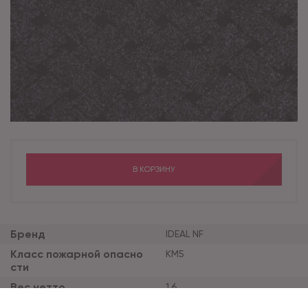
В КОРЗИНУ
Бренд
IDEAL NF
Класс пожарной опасно
КМ5
сти
Вес нетто
1.6
Коллекция
VECTRA