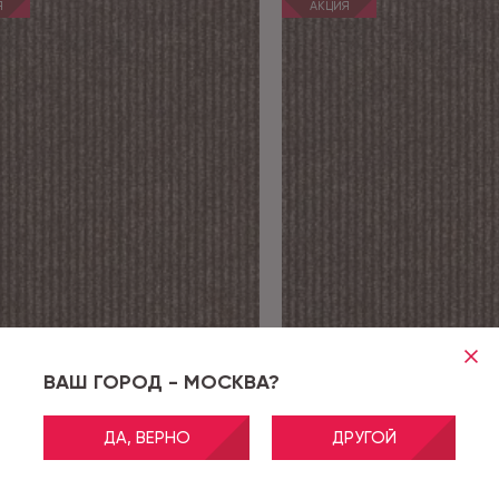
Я
АКЦИЯ
ВАШ ГОРОД - МОСКВА?
7058
Артикул:
7058
pen 7058 - 0,8 м
Antwerpen 7058 - 1,0 м 
ДА, ВЕРНО
ДРУГОЙ
невый)