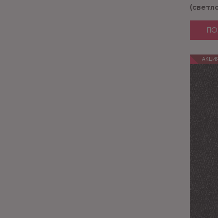
(светл
ПО
АКЦИ