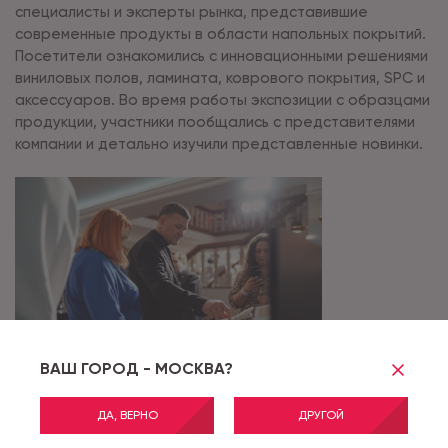
специалисты и эксперты рынка, представившие
современные продукты в области напольных покрытий.
Посетители ознакомились с инновационными решениями
виниловых полов, ламината, коврового покрытия, SPC и
аксессуаров. Во время работы экспозиции с образцами
продукции, участники пообщались с представителями
компании и детально изучили представленные новинки.
ВАШ ГОРОД - МОСКВА?
ДА, ВЕРНО
ДРУГОЙ