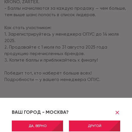
KRONO, ZARTEX.
- Баллы начисляются за каждую продажу — чем больше,
тем выше шанс попасть в список лидеров.
Как стать участником:
1. Зарегистрируйтесь у менеджера ОПУС до 14 июля
2025.
2. Продавайте с 1 июля по 31 августа 2025 года
продукцию перечисленных брендов.
3. Копите баллы и приближайтесь к финалу!
Победит тот, кто наберёт больше всех!
Подробности — у вашего менеджера ОПУС.
ДРУГИЕ НОВОСТИ
ВАШ ГОРОД - МОСКВА?
ДА, ВЕРНО
ДРУГОЙ