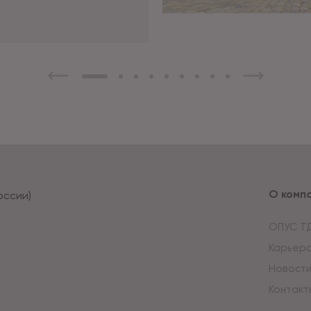
О комп
оссии)
ОПУС Т
Карьер
Новост
Контакт