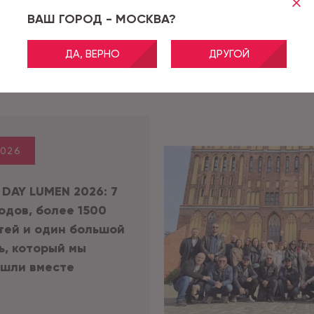
ВАШ ГОРОД - МОСКВА?
ДА, ВЕРНО
ДРУГОЙ
2026
 DAY LUMEN 2026: 7
одов, более 1500
тей и один большой
ь, который мы
шли вместе