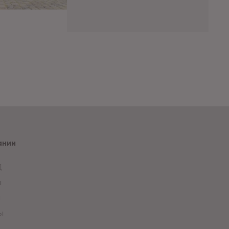
ании
Д
а
и
ы