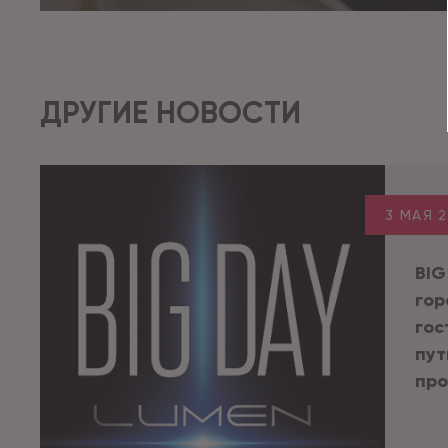
ДРУГИЕ НОВОСТИ
3 МАЯ 
BIG
гор
гос
пут
про