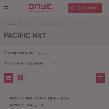
ЧТО ВЫ ИЩЕТЕ?
Главная
-
Каталог
-
Линолеум
-
Textura
-
Pacific NXT
PACIFIC NXT
Сортировать по:
Цене
Показать на странице:
15
PACIFIC NXT TISA 6_TI06 - 3,0 м
Артикул:
TISA 6_TI06