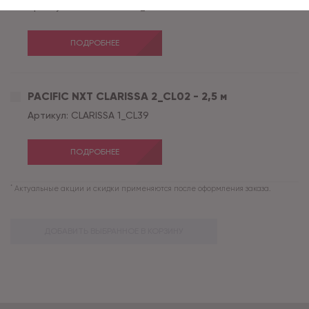
Артикул:
GOTICK OAK 4_GO43
ПОДРОБНЕЕ
PACIFIC NXT CLARISSA 2_CL02 - 2,5 м
Артикул:
CLARISSA 1_CL39
ПОДРОБНЕЕ
*
Актуальные акции и скидки применяются после оформления заказа.
ДОБАВИТЬ ВЫБРАННОЕ В КОРЗИНУ