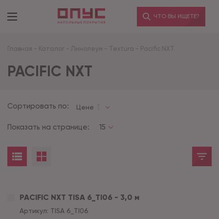
ЧТО ВЫ ИЩЕТЕ?
Главная
-
Каталог
-
Линолеум
-
Textura
-
Pacific NXT
PACIFIC NXT
Сортировать по:
Цене
Показать на странице:
15
PACIFIC NXT TISA 6_TI06 - 3,0 м
Артикул:
TISA 6_TI06