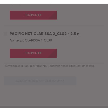
Артикул:
GOTICK OAK 4_GO43
ПОДРОБНЕЕ
PACIFIC NXT CLARISSA 2_CL02 - 2,5 м
Артикул:
CLARISSA 1_CL39
ПОДРОБНЕЕ
*
Актуальные акции и скидки применяются после оформления заказа.
ДОБАВИТЬ ВЫБРАННОЕ В КОРЗИНУ