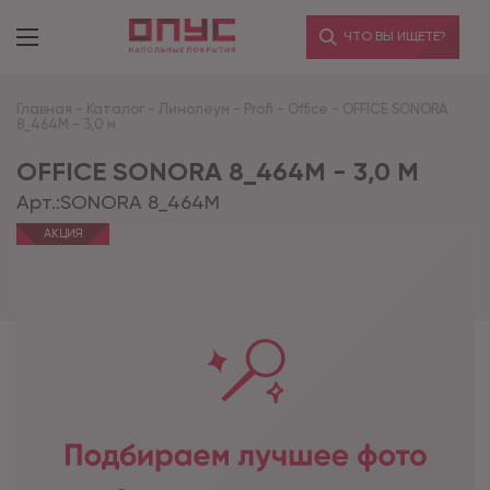
ЧТО ВЫ ИЩЕТЕ?
Главная
-
Каталог
-
Линолеум
-
Profi
-
Office
-
OFFICE SONORA
8_464M - 3,0 м
OFFICE SONORA 8_464M - 3,0 М
Арт.:
SONORA 8_464M
АКЦИЯ