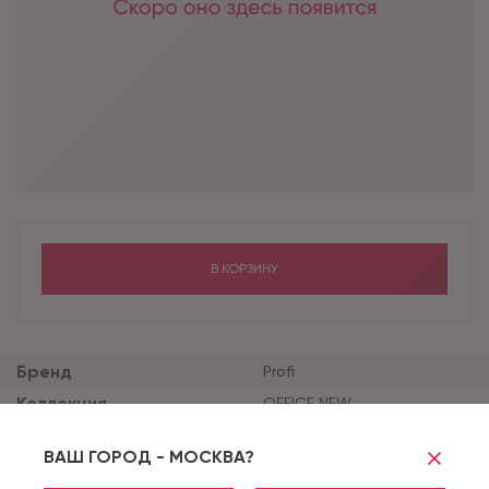
В КОРЗИНУ
Бренд
Profi
Коллекция
OFFICE NEW
Толщина продукта (мм)
2
ВАШ ГОРОД - МОСКВА?
Толщина защитного сло
0.7
я (мм)