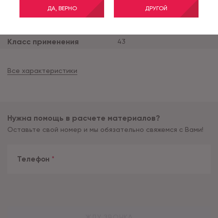
ДА, ВЕРНО
ДРУГОЙ
Ширина рулона (м)
3
Тип основы
компактная
Класс применения
43
Все характеристики
Нужна помощь в расчете материалов?
Оставьте свой номер и мы обязательно свяжемся с Вами!
Телефон
*
ЖДУ ЗВОНКА