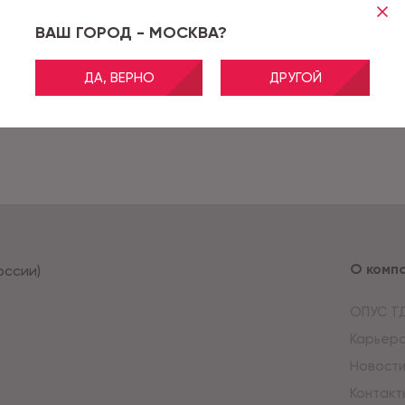
ВАШ ГОРОД - МОСКВА?
ДА, ВЕРНО
ДРУГОЙ
О комп
оссии)
ОПУС Т
Карьер
Новост
Контакт