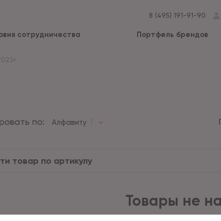
8 (495) 191-91-90
овия сотрудничества
Портфель брендов
2023+
ровать по:
Алфавиту
Товары не н