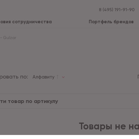
8 (495) 191-91-90
ловия сотрудничества
Портфель брендов
-
Gulzar
ровать по:
Алфавиту
Товары не н