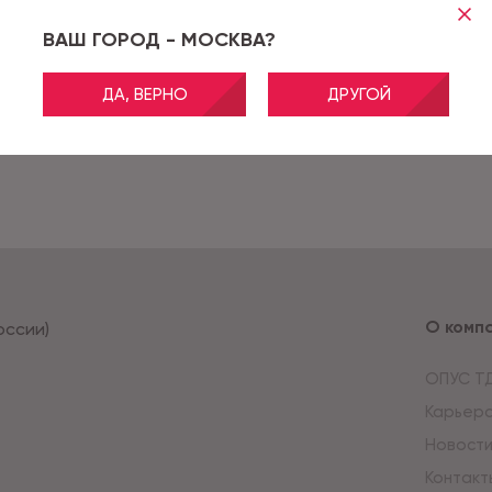
ВАШ ГОРОД - МОСКВА?
ДА, ВЕРНО
ДРУГОЙ
О комп
оссии)
ОПУС Т
Карьер
Новост
Контакт