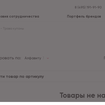
8 (495) 191-91-90
ловия сотрудничества
Портфель брендов
-
Трава купоны
ровать по:
Алфавиту
Товары не н