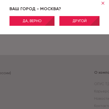
ВАШ ГОРОД - МОСКВА?
ДА, ВЕРНО
ДРУГОЙ
О комп
оссии)
ОПУС Т
Карьер
Новост
Контакт