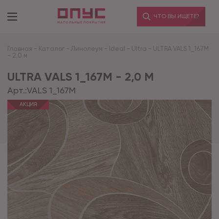
ЧТО ВЫ ИЩЕТЕ?
Главная
-
Каталог
-
Линолеум
-
Ideal
-
Ultra
-
ULTRA VALS 1_167M
- 2,0 м
ULTRA VALS 1_167M - 2,0 М
Арт.:
VALS 1_167M
АКЦИЯ