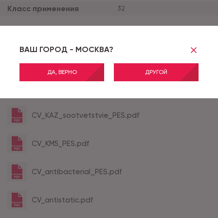
Класс применения
32
Все характеристики
ВАШ ГОРОД - МОСКВА?
CV_ECO_PES_2021_2024.pdf
ДА, ВЕРНО
ДРУГОЙ
CV_GOSTR_PES.pdf
CV_KAZ_sootvetstvie_PES.pdf
CV_KM5_PES.pdf
CV_antibacterial_PES.pdf
CV_antistatic.pdf