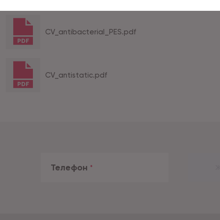
CV_antibacterial_PES.pdf
CV_antistatic.pdf
Телефон
*
Ж