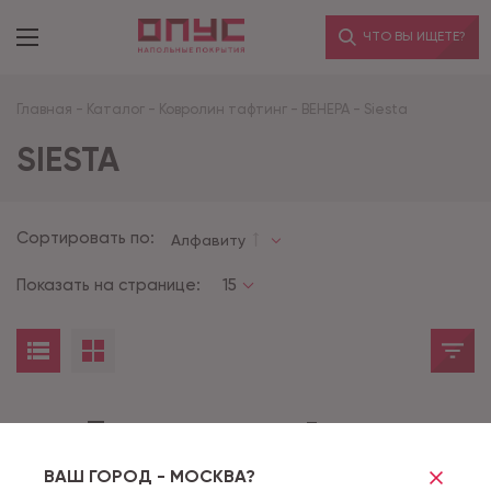
ЧТО ВЫ ИЩЕТЕ?
Главная
-
Каталог
-
Ковролин тафтинг
-
ВЕНЕРА
-
Siesta
SIESTA
Сортировать по:
Алфавиту
Показать на странице:
15
Товары не найдены
ВАШ ГОРОД - МОСКВА?