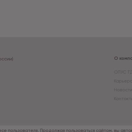
О комп
оссии)
ОПУС Т
Карьер
Новост
Контакт
есе пользователя. Продолжая пользоваться сайтом, вы авто