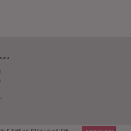
ании
Д
а
и
ы
Разработка сайта — компания «Факт»
матически с этим соглашаетесь.