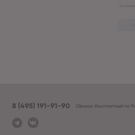
*
Актуальны
Д
8 (495) 191-91-90
(Звонок бесплатный по Р