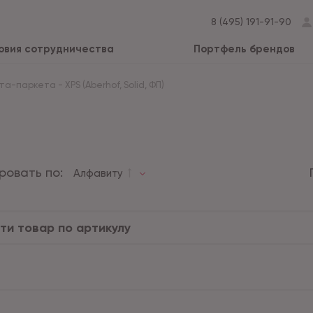
8 (495) 191-91-90
овия сотрудничества
Портфель брендов
ата-паркета
-
XPS (Aberhof, Solid, ФП)
ровать по:
Алфавиту