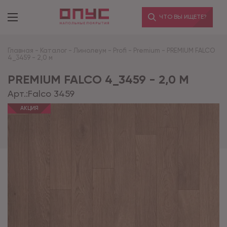
ЧТО ВЫ ИЩЕТЕ?
Главная
-
Каталог
-
Линолеум
-
Profi
-
Premium
-
PREMIUM FALCO
4_3459 - 2,0 м
PREMIUM FALCO 4_3459 - 2,0 М
Арт.:
Falco 3459
АКЦИЯ