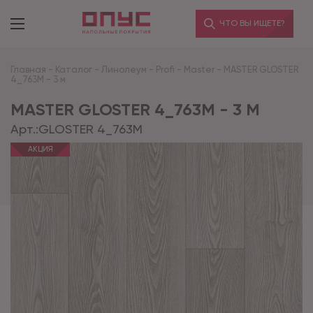
ЧТО ВЫ ИЩЕТЕ?
Главная
-
Каталог
-
Линолеум
-
Profi
-
Master
-
MASTER GLOSTER
4_763M - 3 м
MASTER GLOSTER 4_763M - 3 М
Арт.:
GLOSTER 4_763M
АКЦИЯ