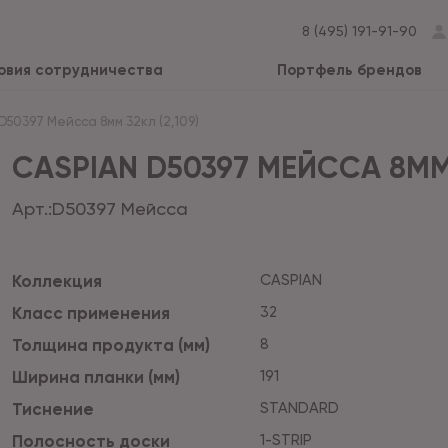
8 (495) 191-91-90
овия сотрудничества
Портфель брендов
D50397 Мейсса 8мм 32кл (2,109)
CASPIAN D50397 МЕЙССА 8ММ 
Арт.:
D50397 Мейсса
Коллекция
CASPIAN
Класс применения
32
Толщина продукта (мм)
8
Ширина планки (мм)
191
Тиснение
STANDARD
Полосность доски
1-STRIP