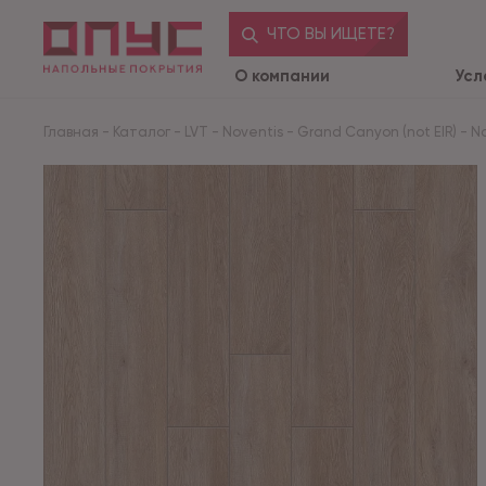
ЧТО ВЫ ИЩЕТЕ?
О компании
Усл
Главная
-
Каталог
-
LVT
-
Noventis
-
Grand Canyon (not EIR)
-
No