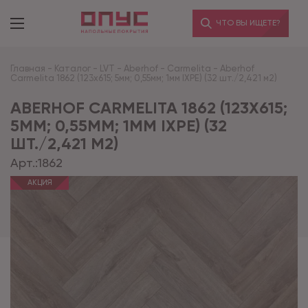
ЧТО ВЫ ИЩЕТЕ?
Главная
-
Каталог
-
LVT
-
Aberhof
-
Carmelita
-
Aberhof
Carmelita 1862 (123x615; 5мм; 0,55мм; 1мм IXPE) (32 шт./2,421 м2)
ABERHOF CARMELITA 1862 (123X615;
5ММ; 0,55ММ; 1ММ IXPE) (32
ШТ./2,421 М2)
Арт.:
1862
АКЦИЯ