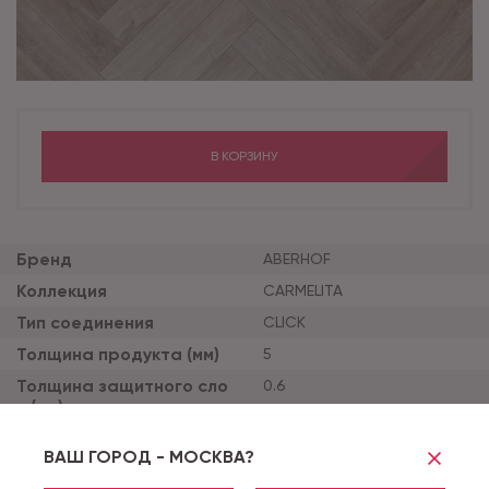
В КОРЗИНУ
Бренд
ABERHOF
Коллекция
CARMELITA
Тип соединения
CLICK
Толщина продукта (мм)
5
Толщина защитного сло
0.6
я (мм)
Тиснение
STANDARD
ВАШ ГОРОД - МОСКВА?
Наличие фаски
ОКРАШЕННАЯ