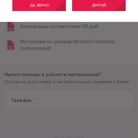
ДА, ВЕРНО
ДРУГОЙ
Все характеристики
Декларация соответствия CFL.pdf
Инструкция по укладке Aberhof Carmelita,
Diamante.pdf
Нужна помощь в расчете материалов?
Оставьте свой номер и мы обязательно свяжемся с Вами!
Телефон
*
ЖДУ ЗВОНКА