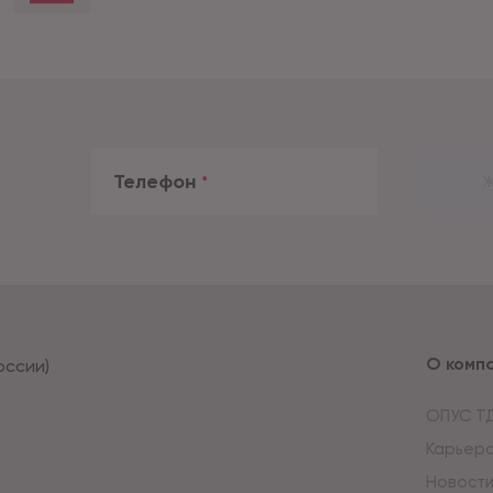
Телефон
*
Ж
О комп
оссии)
ОПУС Т
Карьер
Новост