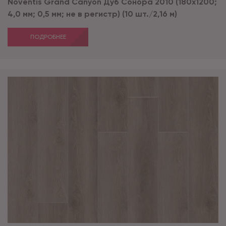
Noventis Grand Сanyon Дуб Сонора 2010 (180x1200;
4,0 мм; 0,5 мм; не в регистр) (10 шт./2,16 м)
ПОДРОБНЕЕ