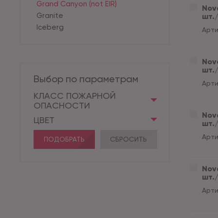
Grand Canyon (not EIR)
Nove
Granite
шт./
Iceberg
Арти
Nove
шт./
Выбор по параметрам
Арти
КЛАСС ПОЖАРНОЙ
ОПАСНОСТИ
Nove
ЦВЕТ
шт./
Арти
ПОДОБРАТЬ
СБРОСИТЬ
Nove
шт./
Арти