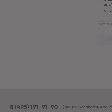
Nove
шт./
Арти
*
Актуальны
Д
8 (495) 191-91-90
(Звонок бесплатный по Р