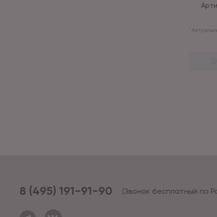
Арти
*
Актуальны
Д
8 (495) 191-91-90
(Звонок бесплатный по Р