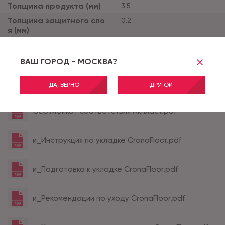
Толщина продукта (мм)
3.5
Толщина защитного сло
0.2
я (мм)
Тиснение
STANDARD
Наличие фаски
МИКРО
ВАШ ГОРОД - МОСКВА?
ДА, ВЕРНО
ДРУГОЙ
Все характеристики
Сертификат соответствия Акпласт.pdf
и_Инструкция по укладке CronaFloor.pdf
и_Подготовка к укладке CronaFloor.pdf
и_Рекомендации по уходу CronaFloor.pdf