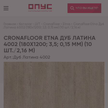
ЧТО ВЫ ИЩЕТЕ?
Главная
-
Каталог
-
LVT
-
CronaFloor
-
Etna
-
CronaFloor Etna Дуб
Латина 4002 (180x1200; 3,5; 0,15 мм) (10 шт./2,16 м)
CRONAFLOOR ETNA ДУБ ЛАТИНА
4002 (180X1200; 3,5; 0,15 ММ) (10
ШТ./2,16 М)
Арт.:
Дуб Латина 4002