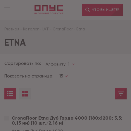
ЧТО ВЫ ИЩЕТЕ?
Главная
-
Каталог
-
LVT
-
CronaFloor
-
Etna
ETNA
Сортировать по:
Алфавиту
Показать на странице:
15
CronaFloor Etna Дуб Гарда 4000 (180x1200; 3,5;
0,15 мм) (10 шт./2,16 м)