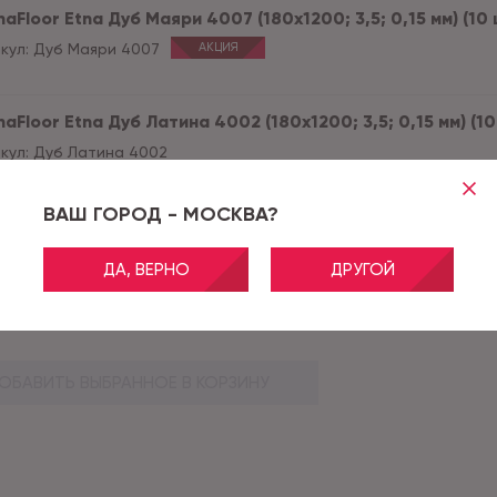
aFloor Etna Дуб Маяри 4007 (180x1200; 3,5; 0,15 мм) (10 
кул:
Дуб Маяри 4007
АКЦИЯ
aFloor Etna Дуб Латина 4002 (180x1200; 3,5; 0,15 мм) (10
кул:
Дуб Латина 4002
ВАШ ГОРОД - МОСКВА?
aFloor Etna Дуб Гарда 4000 (180x1200; 3,5; 0,15 мм) (10 ш
кул:
Дуб Гарда 4000
ДА, ВЕРНО
ДРУГОЙ
е акции и скидки применяются после оформления заказа.
ОБАВИТЬ ВЫБРАННОЕ В КОРЗИНУ