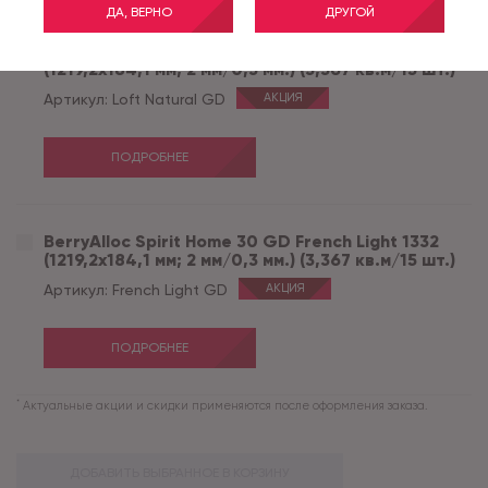
ДА, ВЕРНО
ДРУГОЙ
BerryAlloc Spirit Home 30 GD Loft Natural 7392
(1219,2x184,1 мм; 2 мм/0,3 мм.) (3,367 кв.м/15 шт.)
Артикул:
Loft Natural GD
АКЦИЯ
ПОДРОБНЕЕ
BerryAlloc Spirit Home 30 GD French Light 1332
(1219,2x184,1 мм; 2 мм/0,3 мм.) (3,367 кв.м/15 шт.)
Артикул:
French Light GD
АКЦИЯ
ПОДРОБНЕЕ
*
Актуальные акции и скидки применяются после оформления заказа.
ДОБАВИТЬ ВЫБРАННОЕ В КОРЗИНУ