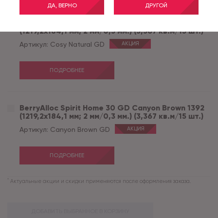
ДА, ВЕРНО
ДРУГОЙ
BerryAlloc Spirit Home 30 GD Cosy Natural 6862
(1219,2x184,1 мм; 2 мм/0,3 мм.) (3,367 кв.м/15 шт.)
Артикул:
Cosy Natural GD
АКЦИЯ
ПОДРОБНЕЕ
BerryAlloc Spirit Home 30 GD Canyon Brown 1392
(1219,2x184,1 мм; 2 мм/0,3 мм.) (3,367 кв.м/15 шт.)
Артикул:
Canyon Brown GD
АКЦИЯ
ПОДРОБНЕЕ
*
Актуальные акции и скидки применяются после оформления заказа.
ДОБАВИТЬ ВЫБРАННОЕ В КОРЗИНУ