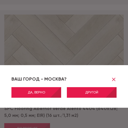
ВАШ ГОРОД - МОСКВА?
ДА, ВЕРНО
ДРУГОЙ
Артикул:
Alento 4404
SPC Flooring Aberhof Verde Alento 4404 (640х128;
5,0 мм; 0,5 мм; EIR) (16 шт./1,31 м2)