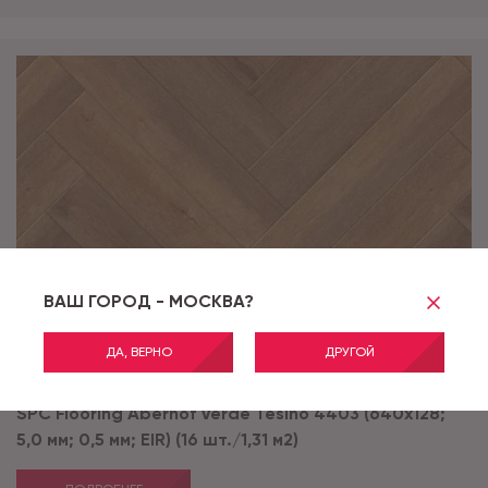
ВАШ ГОРОД - МОСКВА?
ДА, ВЕРНО
ДРУГОЙ
Артикул:
Tesino 4403
SPC Flooring Aberhof Verde Tesino 4403 (640х128;
5,0 мм; 0,5 мм; EIR) (16 шт./1,31 м2)