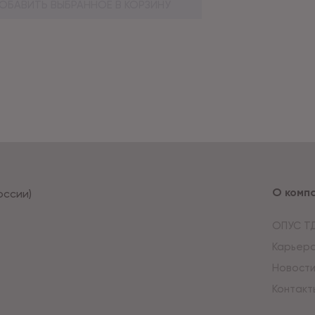
ОБАВИТЬ ВЫБРАННОЕ В КОРЗИНУ
О комп
оссии)
ОПУС Т
Карьер
Новост
Контакт