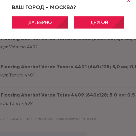
ВАШ ГОРОД - МОСКВА?
Flooring Aberhof Verde Tesino 4403 (640х128; 5,0 мм; 0,5 м
кул:
Tesino 4403
ДА, ВЕРНО
ДРУГОЙ
Flooring Aberhof Verde Volturno 4402 (640х128; 5,0 мм; 0,5
кул:
Volturno 4402
Flooring Aberhof Verde Tanaro 4401 (640х128; 5,0 мм; 0,5 м
кул:
Tanaro 4401
Flooring Aberhof Verde Tofes 4409 (640х128; 5,0 мм; 0,5 мм
кул:
Tofes 4409
е акции и скидки применяются после оформления заказа.