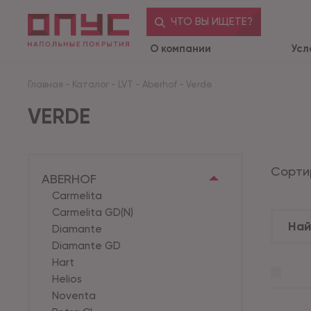
ЧТО ВЫ ИЩЕТЕ?
О компании
Усл
Главная
-
Каталог
-
LVT
-
Aberhof
-
Verde
VERDE
Сорти
ABERHOF
Carmelita
Carmelita GD(N)
Diamante
Diamante GD
Hart
Helios
Noventa