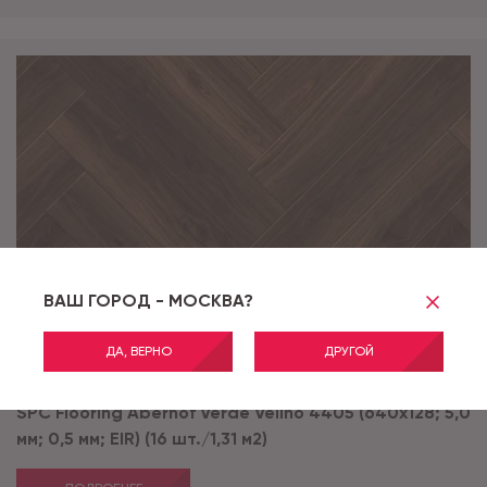
ВАШ ГОРОД - МОСКВА?
ДА, ВЕРНО
ДРУГОЙ
Артикул:
Velino 4405
SPC Flooring Aberhof Verde Velino 4405 (640х128; 5,0
мм; 0,5 мм; EIR) (16 шт./1,31 м2)