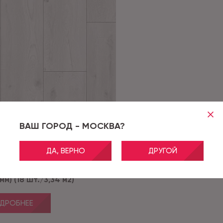
ВАШ ГОРОД - МОСКВА?
Castilia 1907 GD
ДА, ВЕРНО
ДРУГОЙ
 Rhein GD Castilia
ья) 1907 (1219,2x152,4 мм; 2
 мм) (18 шт./3,34 м2)
ДРОБНЕЕ