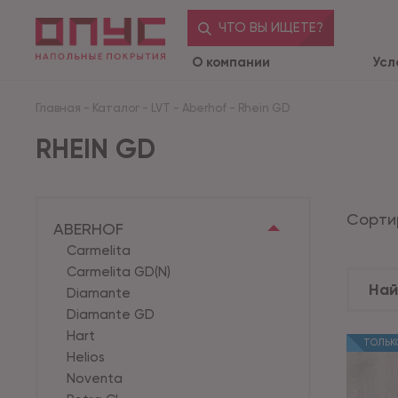
ЧТО ВЫ ИЩЕТЕ?
О компании
Усл
Главная
-
Каталог
-
LVT
-
Aberhof
-
Rhein GD
RHEIN GD
Сорти
ABERHOF
Carmelita
Carmelita GD(N)
Diamante
Diamante GD
Hart
ТОЛЬКО
Helios
Noventa