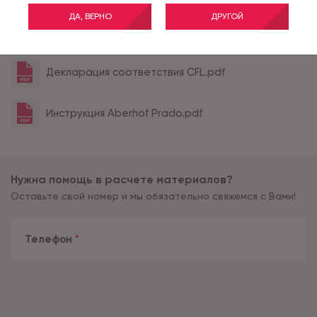
ДА, ВЕРНО
ДРУГОЙ
Все характеристики
Декларация соответствия CFL.pdf
Инструкция Aberhof Prado.pdf
Нужна помощь в расчете материалов?
Оставьте свой номер и мы обязательно свяжемся с Вами!
Телефон
*