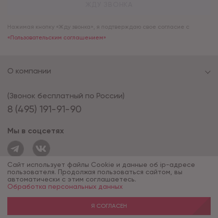
ЖДУ ЗВОНКА
Нажимая кнопку «Жду звонка», я подтверждаю свое согласие с
«Пользовательским соглашением»
О компании
(Звонок бесплатный по России)
8 (495) 191-91-90
Мы в соцсетях
Сайт использует файлы Cookie и данные об ip-адресе
пользователя. Продолжая пользоваться сайтом, вы
автоматически с этим соглашаетесь.
Обработка персональных данных
© 1994 - 2026*, «ОПУС ТД»
Разработка сайта — компания «Факт»
Я СОГЛАСЕН