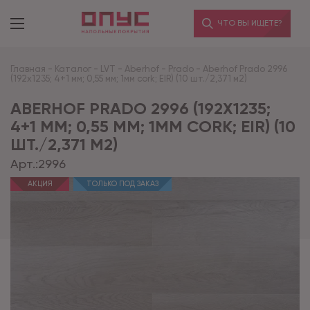
ЧТО ВЫ ИЩЕТЕ?
Главная
-
Каталог
-
LVT
-
Aberhof
-
Prado
-
Aberhof Prado 2996
(192x1235; 4+1 мм; 0,55 мм; 1мм cork; EIR) (10 шт./2,371 м2)
ABERHOF PRADO 2996 (192X1235;
4+1 ММ; 0,55 ММ; 1ММ CORK; EIR) (10
ШТ./2,371 М2)
Арт.:
2996
АКЦИЯ
ТОЛЬКО ПОД ЗАКАЗ