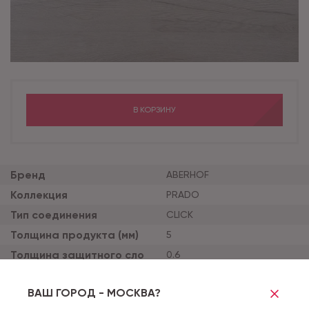
В КОРЗИНУ
Бренд
ABERHOF
Коллекция
PRADO
Тип соединения
CLICK
Толщина продукта (мм)
5
Толщина защитного сло
0.6
я (мм)
Тиснение
SYNCHRO
ВАШ ГОРОД - МОСКВА?
Наличие фаски
УСИЛЕННАЯ СИНХРОННАЯ