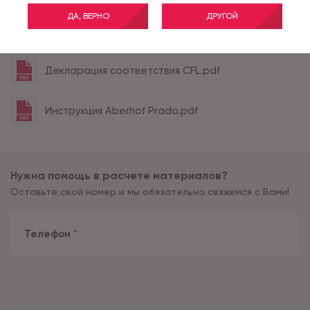
ДА, ВЕРНО
ДРУГОЙ
Все характеристики
Декларация соответствия CFL.pdf
Инструкция Aberhof Prado.pdf
Нужна помощь в расчете материалов?
Оставьте свой номер и мы обязательно свяжемся с Вами!
Телефон
*