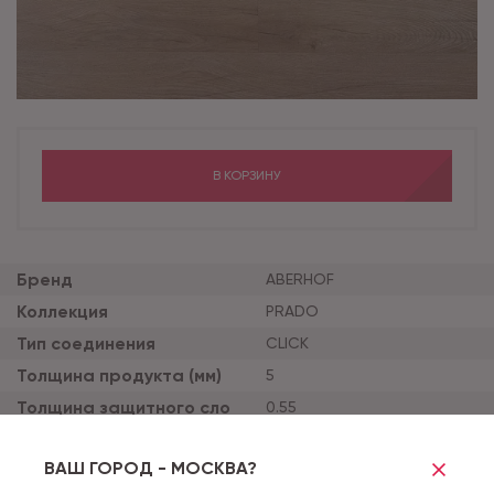
В КОРЗИНУ
Бренд
ABERHOF
Коллекция
PRADO
Тип соединения
CLICK
Толщина продукта (мм)
5
Толщина защитного сло
0.55
я (мм)
Тиснение
SYNCHRO
ВАШ ГОРОД - МОСКВА?
Наличие фаски
УСИЛЕННАЯ СИНХРОННАЯ