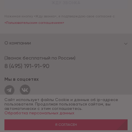
ЖДУ ЗВОНКА
Нажимая кнопку «Жду звонка», я подтверждаю свое согласие с
«Пользовательским соглашением»
О компании
(Звонок бесплатный по России)
8 (495) 191-91-90
Мы в соцсетях
Сайт использует файлы Cookie и данные об ip-адресе
пользователя. Продолжая пользоваться сайтом, вы
автоматически с этим соглашаетесь.
Обработка персональных данных
© 1994 - 2026*, «ОПУС ТД»
Разработка сайта — компания «Факт»
Я СОГЛАСЕН