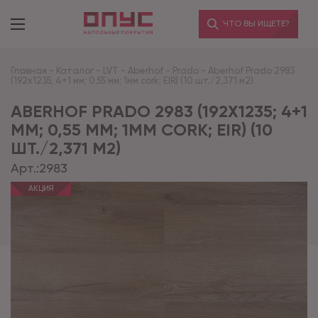
ЧТО ВЫ ИЩЕТЕ?
Главная
-
Каталог
-
LVT
-
Aberhof
-
Prado
-
Aberhof Prado 2983
(192x1235; 4+1 мм; 0,55 мм; 1мм cork; EIR) (10 шт./2,371 м2)
ABERHOF PRADO 2983 (192X1235; 4+1
ММ; 0,55 ММ; 1ММ CORK; EIR) (10
ШТ./2,371 М2)
Арт.:
2983
АКЦИЯ