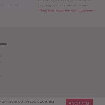
Нажимая кнопку «Жду звонка», я
ДУ ЗВОНКА
подтверждаю свое согласие с
«Пользовательским соглашением»
ании
Д
а
и
ы
Разработка сайта — компания «Факт»
матически с этим соглашаетесь.
Я СОГЛАСЕН