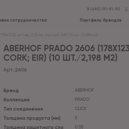
8 (495) 191-91-90
овия сотрудничества
Портфель брендов
78x1235; 4+1 мм; 0,55 мм; 1мм cork; EIR) (10 шт./2,198 м2)
ABERHOF PRADO 2606 (178X1235
CORK; EIR) (10 ШТ./2,198 М2)
Арт.:
2606
Бренд
ABERHOF
Коллекция
PRADO
Тип соединения
CLICK
Толщина продукта (мм)
5
Толщина защитного сло
0.55