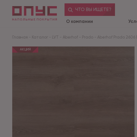
ЧТО ВЫ ИЩЕТЕ?
О компании
Усл
Главная
-
Каталог
-
LVT
-
Aberhof
-
Prado
-
Aberhof Prado 2606 (1
АКЦИЯ