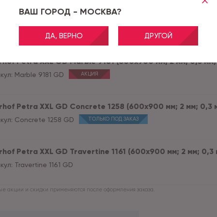
ВАШ ГОРОД - МОСКВА?
hof Petra XXL GD Concrete 5741 (600x900 мм; 2 мм; 0,3 м
кул:
Concrete 5741 GD
ТОЛЬКО ПОД ЗАКАЗ
ДА, ВЕРНО
ДРУГОЙ
hof Petra XXL GD Marble 9181 (600x900 мм; 2 мм; 0,3 мм) 
кул:
Marble 9181 GD
АКЦИЯ
hof Petra XXL GD Concrete 1258 (600x900 мм; 2 мм; 0,3 м
кул:
Concrete 1258 GD
ТОЛЬКО ПОД ЗАКАЗ
hof Petra XXL GD Travertine 1161 (600x900 мм; 2 мм; 0,3 м
кул:
Travertine 1161 GD
е акции и скидки применяются после оформления заказа.