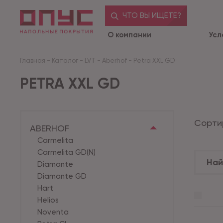
ЧТО ВЫ ИЩЕТЕ?
О компании
Усл
Главная
-
Каталог
-
LVT
-
Aberhof
-
Petra XXL GD
PETRA XXL GD
Сорти
ABERHOF
Carmelita
Carmelita GD(N)
Diamante
Diamante GD
Hart
Helios
Noventa