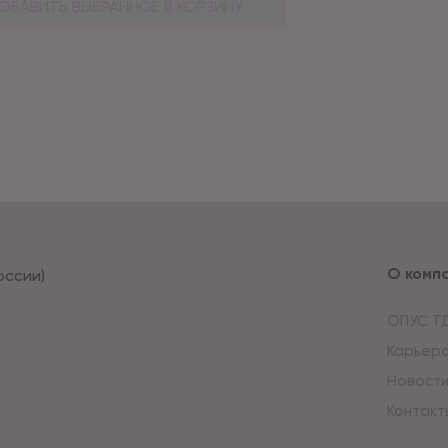
ОБАВИТЬ ВЫБРАННОЕ В КОРЗИНУ
О комп
оссии)
ОПУС Т
Карьер
Новост
Контакт