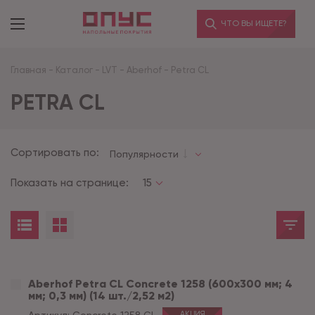
ЧТО ВЫ ИЩЕТЕ?
Главная
-
Каталог
-
LVT
-
Aberhof
-
Petra CL
PETRA CL
Сортировать по:
Популярности
Показать на странице:
15
Aberhof Petra CL Concrete 1258 (600x300 мм; 4
мм; 0,3 мм) (14 шт./2,52 м2)
АКЦИЯ