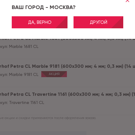
ВАШ ГОРОД - МОСКВА?
hof Petra CL Marble 1422 (600x300 мм; 4 мм; 0,3 мм) (14 
кул:
Marble 1422 CL
ДА, ВЕРНО
ДРУГОЙ
hof Petra CL Marble 1681 (600x300 мм; 4 мм; 0,3 мм) (14 ш
кул:
Marble 1681 CL
hof Petra CL Marble 9181 (600x300 мм; 4 мм; 0,3 мм) (14 ш
кул:
Marble 9181 CL
АКЦИЯ
hof Petra CL Travertine 1161 (600x300 мм; 4 мм; 0,3 мм) (
кул:
Travertine 1161 CL
е акции и скидки применяются после оформления заказа.