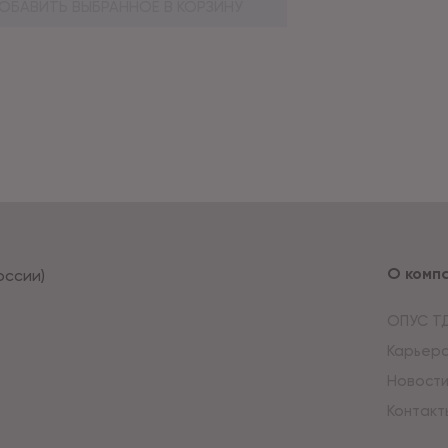
ОБАВИТЬ ВЫБРАННОЕ В КОРЗИНУ
О комп
оссии)
ОПУС Т
Карьер
Новост
Контакт