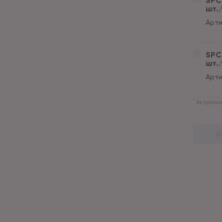
SPC 
шт./
Арти
SPC 
шт./
Арти
*
Актуальны
Д