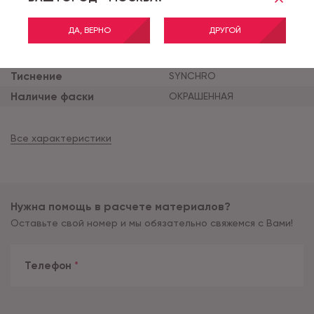
Тип соединения
CLICK
Толщина продукта (мм)
5
ДА, ВЕРНО
ДРУГОЙ
Толщина защитного сло
0.5
я (мм)
Тиснение
SYNCHRO
Наличие фаски
ОКРАШЕННАЯ
Все характеристики
Нужна помощь в расчете материалов?
Оставьте свой номер и мы обязательно свяжемся с Вами!
Телефон
*