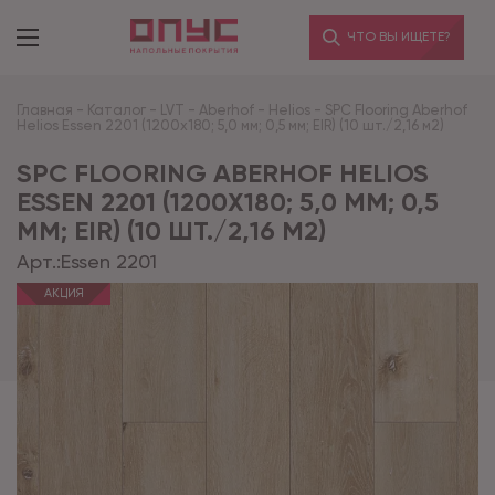
ЧТО ВЫ ИЩЕТЕ?
Главная
-
Каталог
-
LVT
-
Aberhof
-
Helios
-
SPC Flooring Aberhof
Helios Essen 2201 (1200х180; 5,0 мм; 0,5 мм; EIR) (10 шт./2,16 м2)
SPC FLOORING ABERHOF HELIOS
ESSEN 2201 (1200Х180; 5,0 ММ; 0,5
ММ; EIR) (10 ШТ./2,16 М2)
Арт.:
Essen 2201
АКЦИЯ