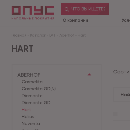
ЧТО ВЫ ИЩЕТЕ?
О компании
Усл
Главная
-
Каталог
-
LVT
-
Aberhof
-
Hart
HART
Сорти
ABERHOF
Carmelita
Carmelita GD(N)
Diamante
Diamante GD
Hart
Helios
Noventa