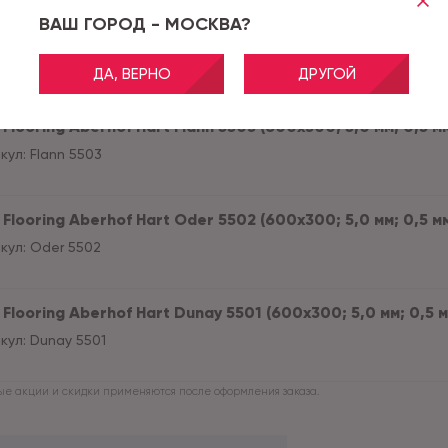
ВАШ ГОРОД - МОСКВА?
Flooring Aberhof Hart Shanter 5504 (600х300; 5,0 мм; 0,5 
кул:
Shanter 5504
ДА, ВЕРНО
ДРУГОЙ
Flooring Aberhof Hart Flann 5503 (600х300; 5,0 мм; 0,5 мм)
кул:
Flann 5503
Flooring Aberhof Hart Oder 5502 (600х300; 5,0 мм; 0,5 мм)
кул:
Oder 5502
Flooring Aberhof Hart Dunay 5501 (600х300; 5,0 мм; 0,5 мм
кул:
Dunay 5501
е акции и скидки применяются после оформления заказа.