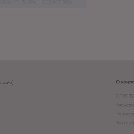
ОБАВИТЬ ВЫБРАННОЕ В КОРЗИНУ
О комп
оссии)
ОПУС Т
Карьер
Новост
Контакт