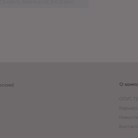
ОБАВИТЬ ВЫБРАННОЕ В КОРЗИНУ
О комп
оссии)
ОПУС Т
Карьер
Новост
Контакт