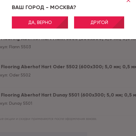
ВАШ ГОРОД - МОСКВА?
Flooring Aberhof Hart Shanter 5504 (600х300; 5,0 мм; 0,5 
кул:
Shanter 5504
ДА, ВЕРНО
ДРУГОЙ
Flooring Aberhof Hart Flann 5503 (600х300; 5,0 мм; 0,5 мм)
кул:
Flann 5503
Flooring Aberhof Hart Oder 5502 (600х300; 5,0 мм; 0,5 мм)
кул:
Oder 5502
Flooring Aberhof Hart Dunay 5501 (600х300; 5,0 мм; 0,5 мм
кул:
Dunay 5501
е акции и скидки применяются после оформления заказа.