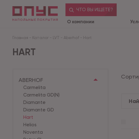
ЧТО ВЫ ИЩЕТЕ?
О компании
Усл
Главная
-
Каталог
-
LVT
-
Aberhof
-
Hart
HART
Сорти
ABERHOF
Carmelita
Carmelita GD(N)
Diamante
Diamante GD
Hart
Helios
Noventa